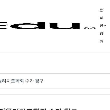
온
라
인
강
좌
학회
 PNF course
he Movement
리치료학회 수가 청구
he Movement
ture