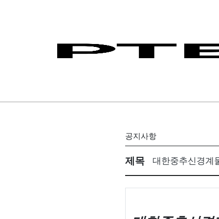
KNSPT / 대한중추신경계물리치료
KNSPT / 대한중추신경계물리치료학회 -
공지사항
MAM / Movement Approach for t
Gait / Off-line
Gait / On-line
APPI / 2026' MSK Foundation
제목
대한중추신경계물
APPI / MSK Foundation Course
PSPP International
Men's Pelvic Health
MAM / Movement Approach for t
Neuro & MSK One day Special Lec
2026 KNSPT PNF 집담회
2026 MAM 집담회