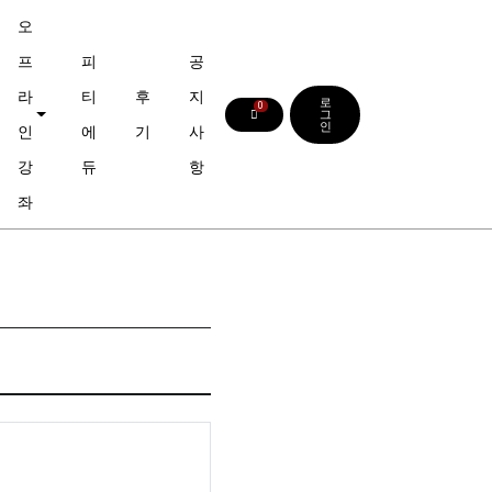
오
프
피
공
라
티
후
지
로
0
그
인
인
에
기
사
강
듀
항
좌