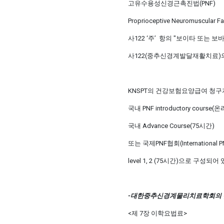
고유수용성신경근촉진법(PNF)
Proprioceptive Neuromuscular Faci
사122 ‘주’ 항의 "보이타 또는 
사122(중추신경계발달재활치료)
KNSPT의 건강보험요양급여 청구자
국내 PNF introductory course(
국내 Advance Course(75시간)
또는 국제PNF협회(International PNF
level 1, 2 (75시간)으로 구성되어
-대한중추신경계물리치료학회의 
<제 7장 이학요법료>