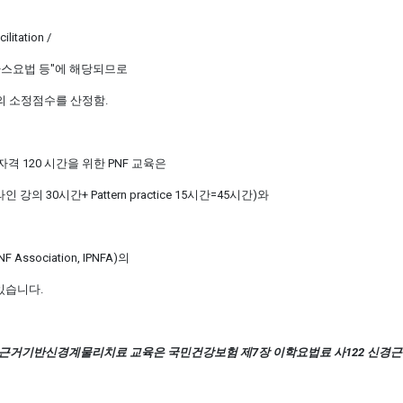
litation /
보바스요법 등"에 해당되므로
의 소정점수를 산정함.
격 120 시간을 위한 PNF 교육은
온라인 강의 30시간+ Pattern practice 15시간=
45시간
)와
 Association, IPNFA)의
 있습니다.
근거기반신경계물리치료 교육은 국민건강보험 제7장 이학요법료 사122 신경